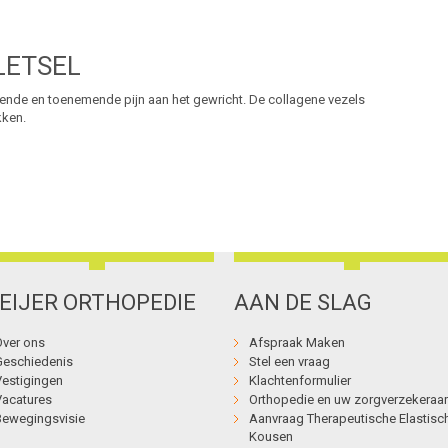
LETSEL
edende en toenemende pijn aan het gewricht. De collagene vezels
kken.
EIJER ORTHOPEDIE
AAN DE SLAG
Over ons
Afspraak Maken
Geschiedenis
Stel een vraag
Vestigingen
Klachtenformulier
Vacatures
Orthopedie en uw zorgverzekeraar
Bewegingsvisie
Aanvraag Therapeutische Elastisc
Kousen