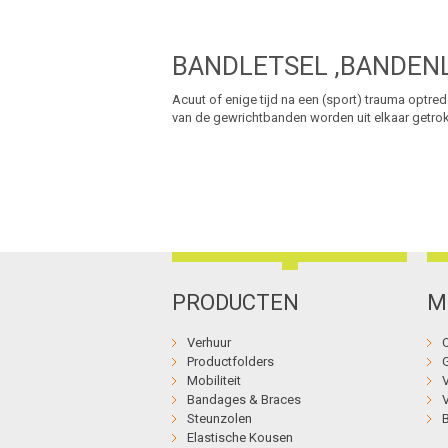
BANDLETSEL ,BANDEN
Acuut of enige tijd na een (sport) trauma optr
van de gewrichtbanden worden uit elkaar getro
PRODUCTEN
M
Verhuur
Productfolders
Mobiliteit
Bandages & Braces
Steunzolen
Elastische Kousen