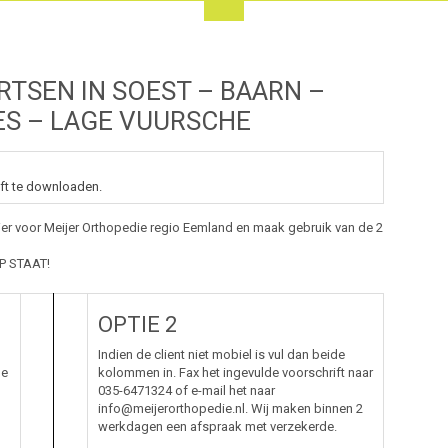
TSEN IN SOEST – BAARN –
S – LAGE VUURSCHE
ift te downloaden.
er voor Meijer Orthopedie regio Eemland en maak gebruik van de 2
P STAAT!
OPTIE 2
Indien de client niet mobiel is vul dan beide
de
kolommen in. Fax het ingevulde voorschrift naar
035-6471324 of e-mail het naar
info@meijerorthopedie.nl. Wij maken binnen 2
werkdagen een afspraak met verzekerde.