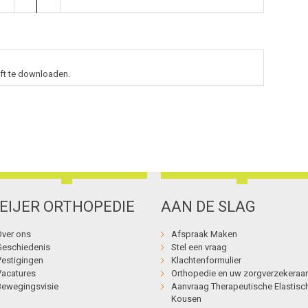
ift te downloaden.
EIJER ORTHOPEDIE
AAN DE SLAG
Over ons
Afspraak Maken
Geschiedenis
Stel een vraag
Vestigingen
Klachtenformulier
Vacatures
Orthopedie en uw zorgverzekeraar
Bewegingsvisie
Aanvraag Therapeutische Elastisc
Kousen