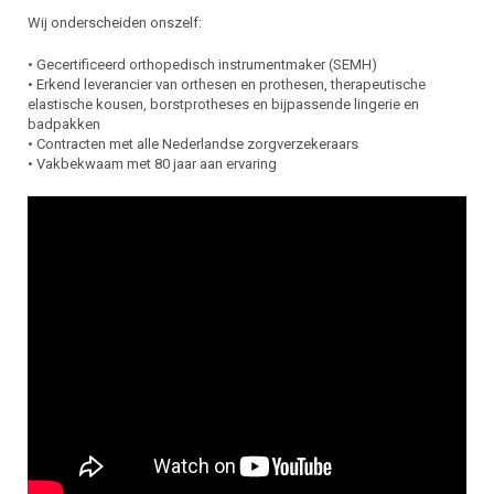
Wij onderscheiden onszelf:
• Gecertificeerd orthopedisch instrumentmaker (SEMH)
• Erkend leverancier van orthesen en prothesen, therapeutische
elastische kousen, borstprotheses en bijpassende lingerie en
badpakken
• Contracten met alle Nederlandse zorgverzekeraars
• Vakbekwaam met 80 jaar aan ervaring