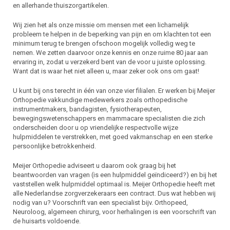
en allerhande thuiszorgartikelen.
Wij zien het als onze missie om mensen met een lichamelijk
probleem te helpen in de beperking van pijn en om klachten tot een
minimum terug te brengen ofschoon mogelijk volledig weg te
nemen. We zetten daarvoor onze kennis en onze ruime 80 jaar aan
ervaring in, zodat u verzekerd bent van de voor u juiste oplossing.
Want dat is waar het niet alleen u, maar zeker ook ons om gaat!
U kunt bij ons terecht in één van onze vier filialen. Er werken bij Meijer
Orthopedie vakkundige medewerkers zoals orthopedische
instrumentmakers, bandagisten, fysiotherapeuten,
bewegingswetenschappers en mammacare specialisten die zich
onderscheiden door u op vriendelijke respectvolle wijze
hulpmiddelen te verstrekken, met goed vakmanschap en een sterke
persoonlijke betrokkenheid.
Meijer Orthopedie adviseert u daarom ook graag bij het
beantwoorden van vragen (is een hulpmiddel geïndiceerd?) en bij het
vaststellen welk hulpmiddel optimaal is. Meijer Orthopedie heeft met
alle Nederlandse zorgverzekeraars een contract. Dus wat hebben wij
nodig van u? Voorschrift van een specialist bijv. Orthopeed,
Neuroloog, algemeen chirurg, voor herhalingen is een voorschrift van
de huisarts voldoende.