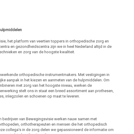
 hulpmiddelen
ie, het platform van veertien toppers in orthopedische zorg en
entra en gezondheidscentra zijn we in heel Nederland altijd in de
echnieken en zorg van de hoogste kwaliteit.
nwerkende orthopedische instrumentmakers. Met vestigingen in
nlijke aanpak in het kiezen en aanmeten van de hulpmiddelen. Om
ombineren met zorg van het hoogste niveau, werken de
werking stelt ons in staat een breed assortiment aan prothesen,
es, inlegzolen en schoenen op maat te leveren.
tien bedrijven van Bewegingsvisie werken nauw samen met
, orthopeden, orthotherapeuten en mensen die het orthopedisch
deze collega’s in de zorg delen we gepassioneerd de informatie om