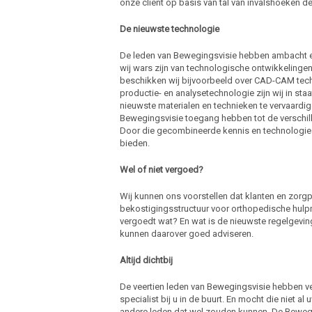
onze cliënt op basis van tal van invalshoeken de
De nieuwste technologie
De leden van Bewegingsvisie hebben ambacht en
wij wars zijn van technologische ontwikkelinge
beschikken wij bijvoorbeeld over CAD-CAM techn
productie- en analysetechnologie zijn wij in st
nieuwste materialen en technieken te vervaardig
Bewegingsvisie toegang hebben tot de verschil
Door die gecombineerde kennis en technologie
bieden.
Wel of niet vergoed?
Wij kunnen ons voorstellen dat klanten en zorgp
bekostigingsstructuur voor orthopedische hulp
vergoedt wat? En wat is de nieuwste regelgeving
kunnen daarover goed adviseren.
Altijd dichtbij
De veertien leden van Bewegingsvisie hebben ves
specialist bij u in de buurt. En mocht die niet 
andere leden dat wel zouden kunnen. De Beweg