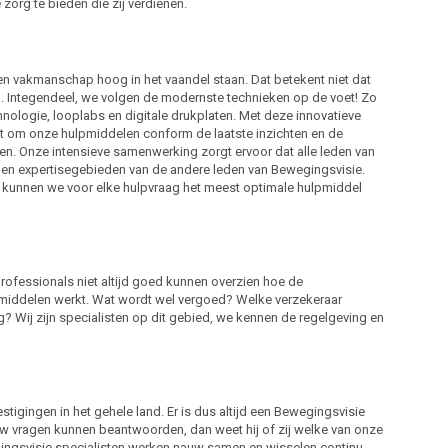
 zorg te bieden die zij verdienen.
 vakmanschap hoog in het vaandel staan. Dat betekent niet dat
n. Integendeel, we volgen de modernste technieken op de voet! Zo
ologie, looplabs en digitale drukplaten. Met deze innovatieve
aat om onze hulpmiddelen conform de laatste inzichten en de
en. Onze intensieve samenwerking zorgt ervoor dat alle leden van
len expertisegebieden van de andere leden van Bewegingsvisie.
 kunnen we voor elke hulpvraag het meest optimale hulpmiddel
rofessionals niet altijd goed kunnen overzien hoe de
middelen werkt. Wat wordt wel vergoed? Welke verzekeraar
? Wij zijn specialisten op dit gebied, we kennen de regelgeving en
tigingen in het gehele land. Er is dus altijd een Bewegingsvisie
al uw vragen kunnen beantwoorden, dan weet hij of zij welke van onze
ingsvisie specialisten werken nauw samen en wisselen continu