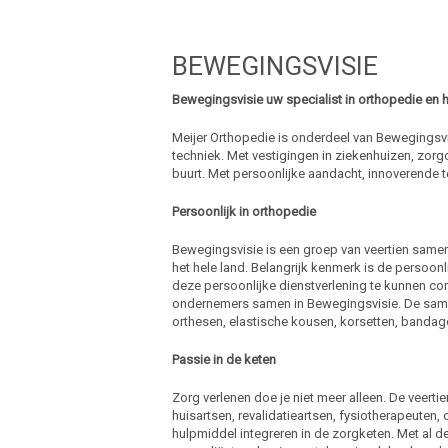
BEWEGINGSVISIE
Bewegingsvisie uw specialist in orthopedie en
Meijer Orthopedie is onderdeel van Bewegingsvis
techniek. Met vestigingen in ziekenhuizen, zorgc
buurt. Met persoonlijke aandacht, innoverende t
Persoonlijk in orthopedie
Bewegingsvisie is een groep van veertien same
het hele land. Belangrijk kenmerk is de persoo
deze persoonlijke dienstverlening te kunnen c
ondernemers samen in Bewegingsvisie. De samen
orthesen, elastische kousen, korsetten, bandag
Passie in de keten
Zorg verlenen doe je niet meer alleen. De veer
huisartsen, revalidatieartsen, fysiotherapeuten
hulpmiddel integreren in de zorgketen. Met al 