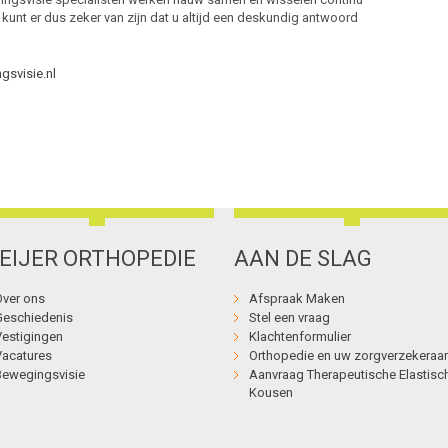
U kunt er dus zeker van zijn dat u altijd een deskundig antwoord
gsvisie.nl
EIJER ORTHOPEDIE
AAN DE SLAG
Over ons
Afspraak Maken
Geschiedenis
Stel een vraag
Vestigingen
Klachtenformulier
Vacatures
Orthopedie en uw zorgverzekeraar
Bewegingsvisie
Aanvraag Therapeutische Elastisc
Kousen