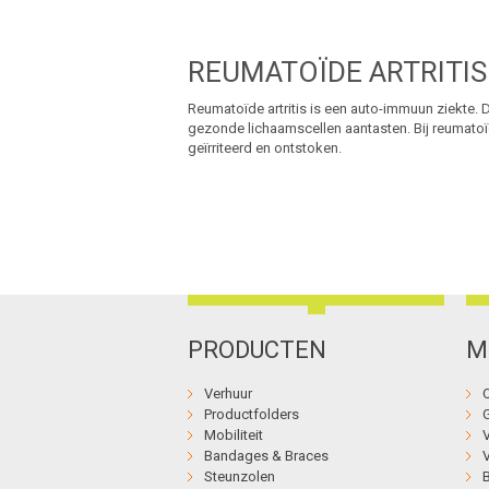
REUMATOÏDE ARTRITIS
Reumatoïde artritis is een auto-immuun ziekte. D
gezonde lichaamscellen aantasten. Bij reumatoïd
geïrriteerd en ontstoken.
PRODUCTEN
M
Verhuur
Productfolders
Mobiliteit
Bandages & Braces
Steunzolen