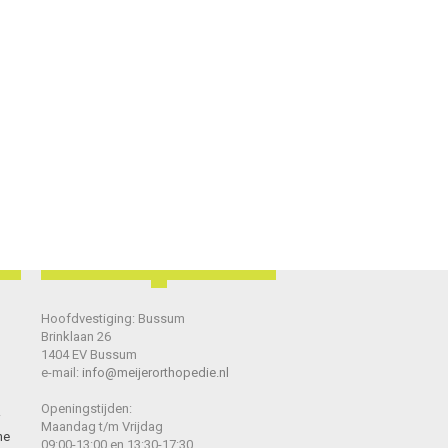
Hoofdvestiging: Bussum
Brinklaan 26
1404 EV Bussum
e-mail:
info@meijerorthopedie.nl
Openingstijden:
Maandag t/m Vrijdag
he
09:00-13:00 en 13:30-17:30