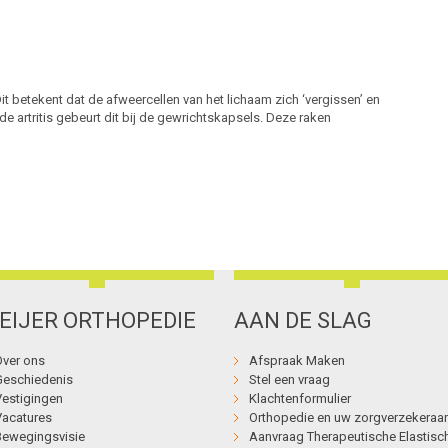
it betekent dat de afweercellen van het lichaam zich ‘vergissen’ en
e artritis gebeurt dit bij de gewrichtskapsels. Deze raken
EIJER ORTHOPEDIE
AAN DE SLAG
Over ons
Afspraak Maken
Geschiedenis
Stel een vraag
Vestigingen
Klachtenformulier
Vacatures
Orthopedie en uw zorgverzekeraar
Bewegingsvisie
Aanvraag Therapeutische Elastisc