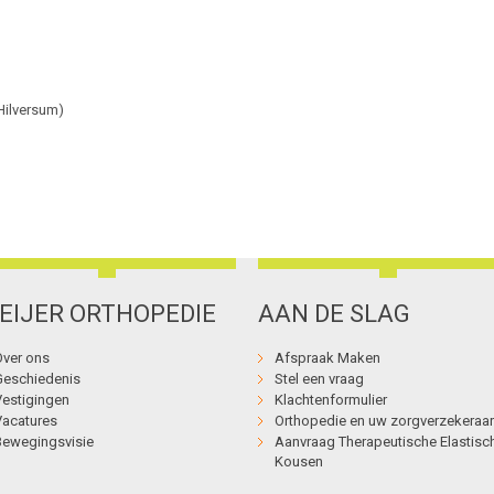
Hilversum)
EIJER ORTHOPEDIE
AAN DE SLAG
Over ons
Afspraak Maken
Geschiedenis
Stel een vraag
Vestigingen
Klachtenformulier
Vacatures
Orthopedie en uw zorgverzekeraar
Bewegingsvisie
Aanvraag Therapeutische Elastisc
Kousen