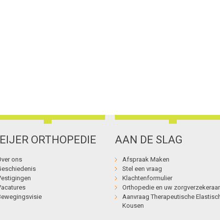
EIJER ORTHOPEDIE
AAN DE SLAG
Over ons
Afspraak Maken
Geschiedenis
Stel een vraag
Vestigingen
Klachtenformulier
Vacatures
Orthopedie en uw zorgverzekeraar
Bewegingsvisie
Aanvraag Therapeutische Elastisc
Kousen