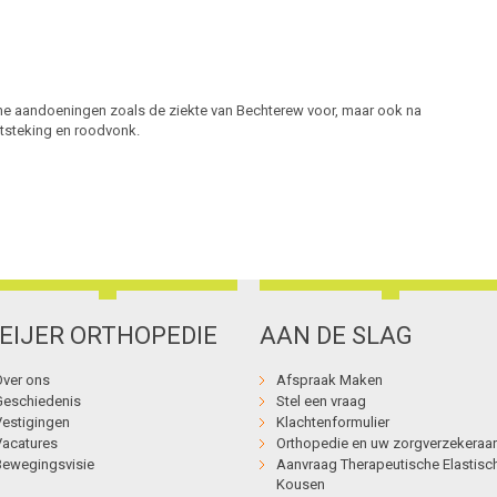
e aandoeningen zoals de ziekte van Bechterew voor, maar ook na
ntsteking en roodvonk.
EIJER ORTHOPEDIE
AAN DE SLAG
Over ons
Afspraak Maken
Geschiedenis
Stel een vraag
Vestigingen
Klachtenformulier
Vacatures
Orthopedie en uw zorgverzekeraar
Bewegingsvisie
Aanvraag Therapeutische Elastisc
Kousen