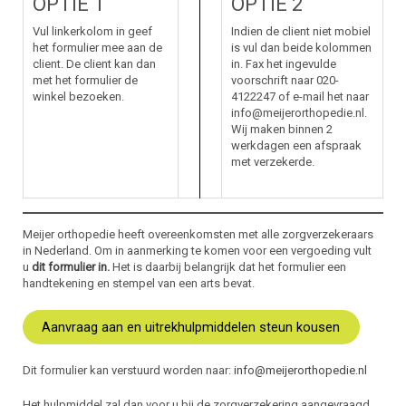
OPTIE 1
OPTIE 2
Vul linkerkolom in geef
Indien de client niet mobiel
het formulier mee aan de
is vul dan beide kolommen
client. De client kan dan
in. Fax het ingevulde
met het formulier de
voorschrift naar 020-
winkel bezoeken.
4122247 of e-mail het naar
info@meijerorthopedie.nl.
Wij maken binnen 2
werkdagen een afspraak
met verzekerde.
Meijer orthopedie heeft overeenkomsten met alle zorgverzekeraars
in Nederland. Om in aanmerking te komen voor een vergoeding vult
u
dit formulier in
.
Het is daarbij belangrijk dat het formulier een
handtekening en stempel van een arts bevat.
Aanvraag aan en uitrekhulpmiddelen steun kousen
Dit formulier kan verstuurd worden naar:
info@meijerorthopedie.nl
Het hulpmiddel zal dan voor u bij de zorgverzekering aangevraagd