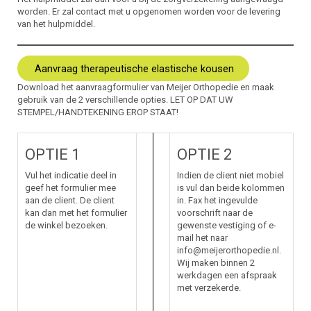
worden. Er zal contact met u opgenomen worden voor de levering
van het hulpmiddel.
Aanvraag therapeutische elastische kousen
Download het aanvraagformulier van Meijer Orthopedie en maak
gebruik van de 2 verschillende opties. LET OP DAT UW
STEMPEL/HANDTEKENING EROP STAAT!
OPTIE 1
OPTIE 2
Vul het indicatie deel in
Indien de client niet mobiel
geef het formulier mee
is vul dan beide kolommen
aan de client. De client
in. Fax het ingevulde
kan dan met het formulier
voorschrift naar de
de winkel bezoeken.
gewenste vestiging of e-
mail het naar
info@meijerorthopedie.nl.
Wij maken binnen 2
werkdagen een afspraak
met verzekerde.