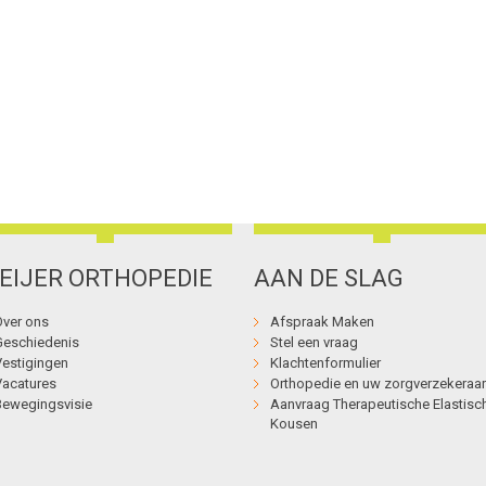
EIJER ORTHOPEDIE
AAN DE SLAG
Over ons
Afspraak Maken
Geschiedenis
Stel een vraag
Vestigingen
Klachtenformulier
Vacatures
Orthopedie en uw zorgverzekeraar
Bewegingsvisie
Aanvraag Therapeutische Elastisc
Kousen