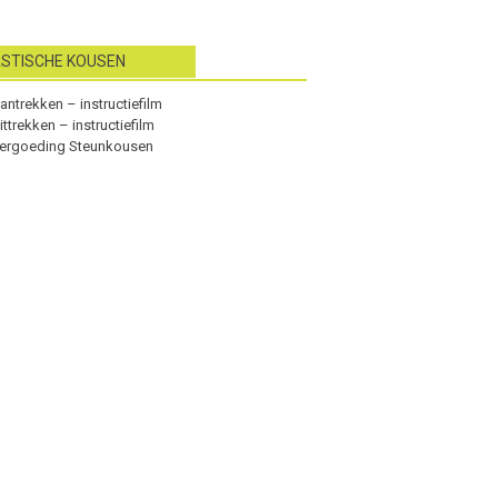
ASTISCHE KOUSEN
antrekken – instructiefilm
ittrekken – instructiefilm
ergoeding Steunkousen