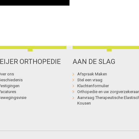
EIJER ORTHOPEDIE
AAN DE SLAG
Over ons
Afspraak Maken
Geschiedenis
Stel een vraag
Vestigingen
Klachtenformulier
Vacatures
Orthopedie en uw zorgverzekeraar
Bewegingsvisie
Aanvraag Therapeutische Elastisc
Kousen