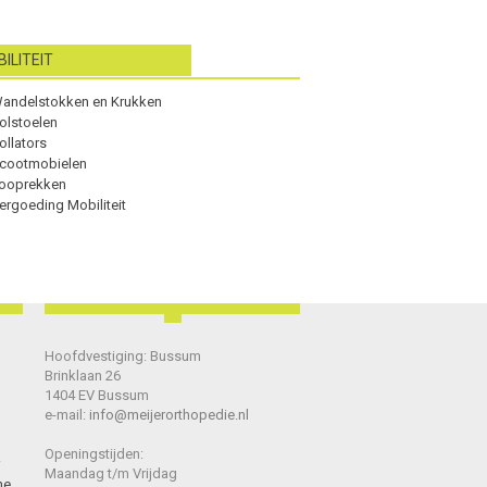
ILITEIT
andelstokken en Krukken
olstoelen
ollators
cootmobielen
ooprekken
ergoeding Mobiliteit
Hoofdvestiging: Bussum
Brinklaan 26
1404 EV Bussum
e-mail:
info@meijerorthopedie.nl
Openingstijden:
Maandag t/m Vrijdag
he