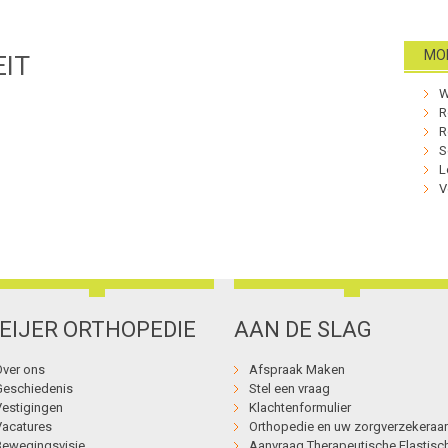
MOB
EIT
W
R
R
S
L
V
EIJER ORTHOPEDIE
AAN DE SLAG
Over ons
Afspraak Maken
Geschiedenis
Stel een vraag
Vestigingen
Klachtenformulier
Vacatures
Orthopedie en uw zorgverzekeraar
Bewegingsvisie
Aanvraag Therapeutische Elastisc